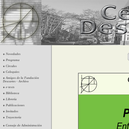
● Novedades
● Programa
● Círculos
● Coloquios
● Amigos de la Fundación
Descartes - Archivo
● e-texts
● Biblioteca
● Librería
● Publicaciones
● Invitados
● Trayectoria
● Consejo de Administración