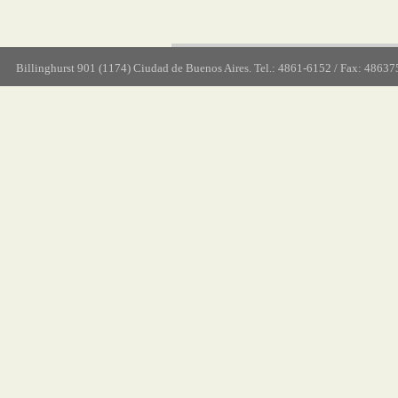
Billinghurst 901 (1174) Ciudad de Buenos Aires. Tel.: 4861-6152 / Fax: 48637