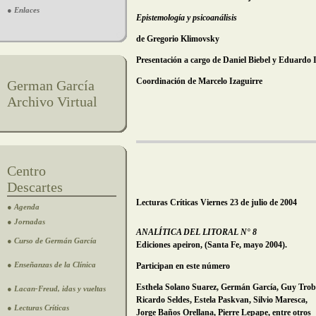
● Enlaces
Epistemología y psicoanálisis
de
Gregorio Klimovsky
Presentación a cargo de Daniel Biebel y Eduardo 
Coordinación de Marcelo Izaguirre
German García
Archivo Virtual
Centro
Descartes
Lecturas Críticas
Viernes 23 de julio de 2004
● Agenda
● Jornadas
ANALÍTICA DEL LITORAL N° 8
● Curso de Germán García
Ediciones apeiron, (Santa Fe, mayo 2004).
● Enseñanzas de la Clínica
Participan en este número
Esthela Solano Suarez, Germán García, Guy Trob
● Lacan-Freud, idas y vueltas
Ricardo Seldes, Estela Paskvan, Silvio Maresca,
● Lecturas Críticas
Jorge Baños Orellana, Pierre Lepape, entre otros