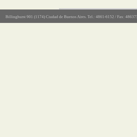
Billinghurst 901 (1174) Ciudad de Buenos Aires. Tel.: 4861-6152 / Fax: 48637