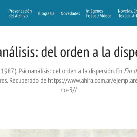
Presentación
Imágenes
Novelas, E
Biografía
Novedades
del Archivo
Fotos / Videos
Textos, Ar
análisis: del orden a la disp
1987). Psicoanálisis: del orden a la dispersión. En
Fin d
res. Recuperado de https://www.ahira.com.ar/ejemplare
no-3//