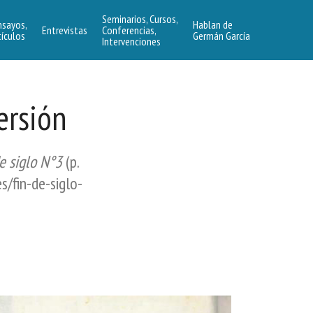
Seminarios, Cursos,
nsayos,
Hablan de
Entrevistas
Conferencias,
tículos
Germán García
Intervenciones
ersión
e siglo N°3
(p.
s/fin-de-siglo-