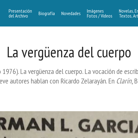
Presentación
Imágenes
Novelas, E
Biografía
Novedades
del Archivo
Fotos / Videos
Textos, Ar
La vergüenza del cuerpo
 1976). La vergüenza del cuerpo. La vocación de escribi
ueve autores hablan con Ricardo Zelarayán. En
Clarín
, 