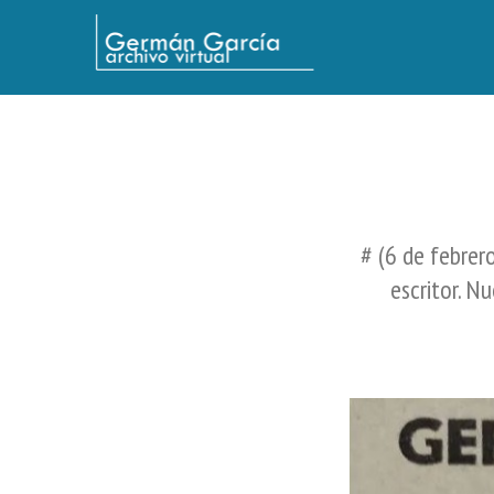
Germán García - Archivo Virtual / Centro Descartes, Buenos Aires
# (6 de febrero
escritor. N