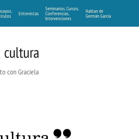
Seminarios, Cursos,
nsayos,
Hablan de
Entrevistas
Conferencias,
tículos
Germán García
Intervenciones
 cultura
nto con Graciela