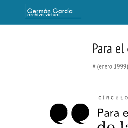
Germán García - Archivo Virtual / Centro Descartes, Buenos Aires
Para el
# (enero 1999).