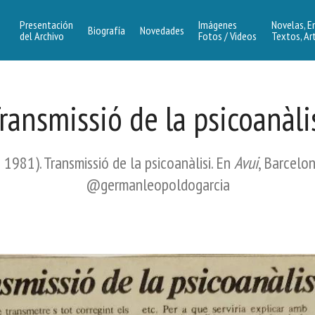
Presentación
Imágenes
Novelas, E
Biografía
Novedades
del Archivo
Fotos / Videos
Textos, Ar
ransmissió de la psicoanàli
o 1981). Transmissió de la psicoanàlisi. En
Avui
, Barcelo
@germanleopoldogarcia