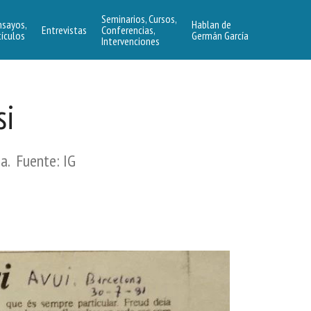
Seminarios, Cursos,
nsayos,
Hablan de
Entrevistas
Conferencias,
tículos
Germán García
Intervenciones
si
na. Fuente: IG