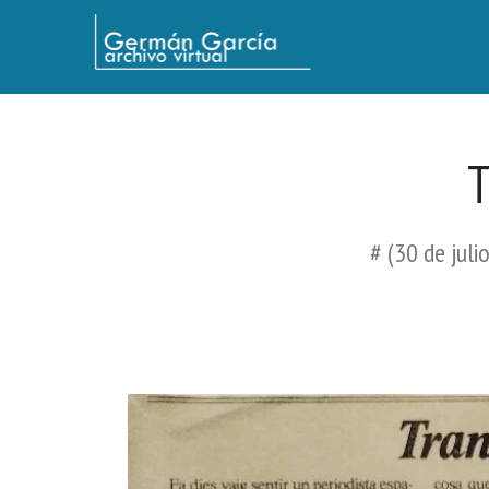
Germán García - Archivo Virtual / Centro Descartes, Buenos Aires
T
# (30 de juli