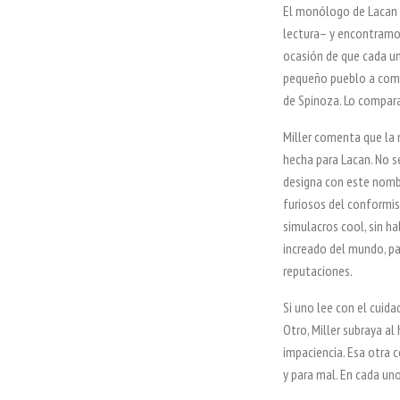
El monólogo de Lacan t
lectura– y encontramos
ocasión de que cada un
pequeño pueblo a comp
de Spinoza.
Lo compara
Miller comenta que la
hecha para Lacan. No s
designa con este nomb
furiosos del conformis
simulacros cool, sin ha
increado del mundo, pa
reputaciones.
Si uno lee con el cuid
Otro, Miller subraya a
impaciencia. Esa otra 
y para mal. En cada uno.