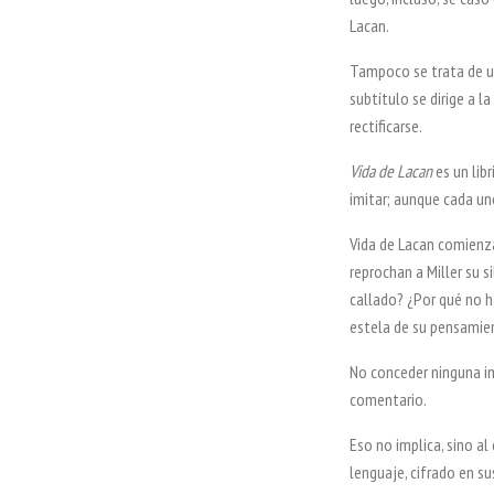
Lacan.
Tampoco se trata de un
subtítulo se dirige a l
rectificarse.
Vida de Lacan
es un lib
imitar; aunque cada un
Vida de Lacan comienza
reprochan a Miller su s
callado? ¿Por qué no h
estela de su pensamien
No conceder ninguna im
comentario.
Eso no implica, sino al
lenguaje, cifrado en su