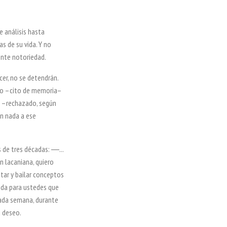
e análisis
hasta
ías
de su vida. Y no
ente notoriedad.
cer, no
se detendrán.
jo –cito de memoria–
l –rechazado, según
n nada a ese
s de
tres décadas: ―...
n lacaniana, quiero
itar y bailar conceptos
ida para ustedes que
ada semana, durante
u deseo.