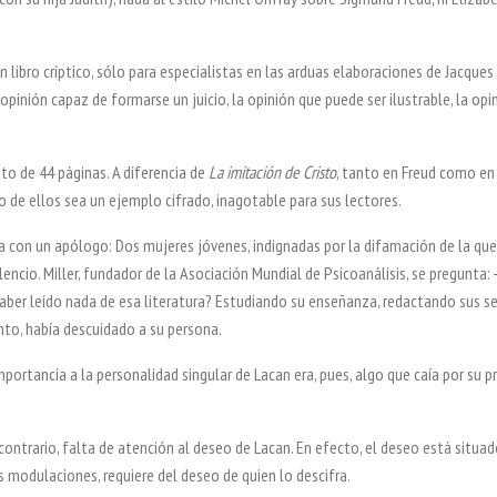
 libro críptico, sólo para especialistas en las arduas elaboraciones de Jacque
a opinión capaz de formarse un juicio, la opinión que puede ser
ilustrable, la op
rito de 44 páginas. A diferencia de
La imitación de Cristo
, tanto en Freud como e
o de ellos sea un ejemplo cifrado, inagotable para sus lectores.
 con un apólogo: Dos mujeres jóvenes, indignadas por la difamación de la qu
ilencio. Miller, fundador de la Asociación Mundial de Psicoanálisis,
se pregunta
aber leído nada de esa literatura? Estudiando su
enseñanza, redactando sus se
to, había descuidado a su persona.
portancia a la personalidad singular de Lacan era, pues, algo que caía por su 
 contrario, falta de atención al deseo de Lacan. En efecto, el deseo está situa
s modulaciones, requiere del deseo de quien lo descifra.