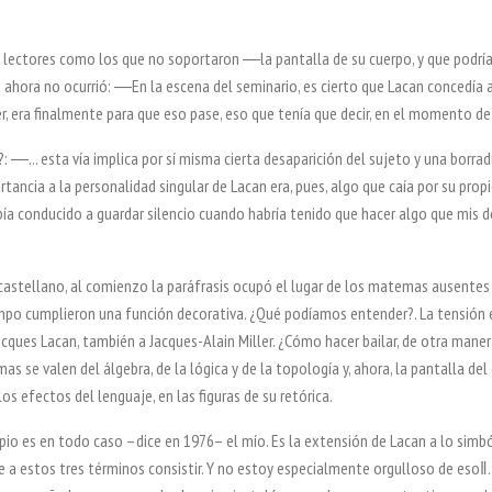
s lectores como los que no soportaron ―la pantalla de su cuerpo, y que podrí
ahora no ocurrió: ―En la escena del seminario, es cierto que
Lacan concedía a
er, era finalmente para que eso pase, eso que tenía
que decir, en el momento de 
 ―... esta vía implica por sí misma cierta desaparición del sujeto y una borrad
tancia a la personalidad singular de Lacan era, pues, algo que caía por su
propi
ía conducido a guardar silencio cuando habría tenido que
hacer algo que mis 
 castellano, al comienzo la paráfrasis ocupó el lugar de los matemas ausente
empo cumplieron una función decorativa. ¿Qué podíamos entender?. La tensión
cques Lacan, también a Jacques-Alain Miller. ¿Cómo hacer bailar, de
otra maner
 se valen del álgebra, de la lógica y de la topología y,
ahora, la pantalla de
los efectos del lenguaje, en las figuras de su
retórica.
o es en todo caso –dice en 1976– el mío. Es la extensión de Lacan a lo simbó
ite a estos tres términos consistir. Y no estoy especialmente orgulloso de
eso‖.