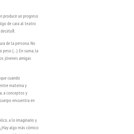
an
producir un progreso
lgo de cara al teatro
decirlo‖.
ura de la
persona. No
o peso (...). En suma, la
dos jóvenes amigas
s que
cuando
entre matema y
a, a conceptos y
l cuerpo encuentra en
lico, a lo
imaginario y
 ¿Hay algo más cómico