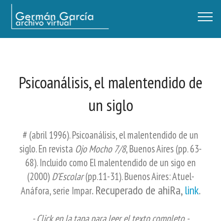
Germán García - Archivo Virtual / Centro Descartes, Buenos Aires
Psicoanálisis, el malentendido de
un siglo
# (abril 1996). Psicoanálisis, el malentendido de un
siglo. En revista
Ojo Mocho 7/8
, Buenos Aires (pp. 63-
68). Incluido como El malentendido de un sigo en
(2000)
D’Escolar
(pp.11-31). Buenos Aires: Atuel-
. Recuperado de ahiRa,
link
.
Anáfora, serie Impar
- Click en la tapa para leer el texto completo -