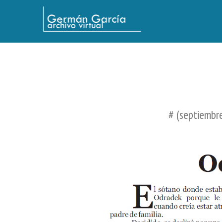
Germán García - Archivo Virtual / Centro Descartes, Buenos Aires
# (septiembre