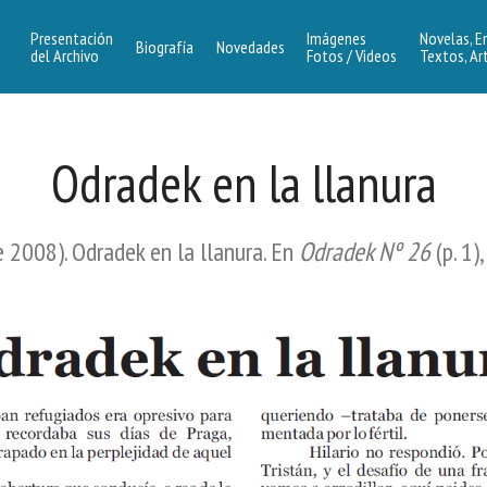
Presentación
Imágenes
Novelas, E
Biografía
Novedades
del Archivo
Fotos / Videos
Textos, Ar
Odradek en la llanura
 2008). Odradek en la llanura. En
Odradek Nº 26
(p. 1)