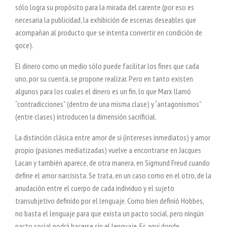
sólo logra su propósito para la mirada del carente (por eso es
necesaria la publicidad, la exhibición de escenas deseables que
acompañan al producto que se intenta convertir en condición de
goce).
El dinero como un medio sólo puede facilitar los fines que cada
uno, por su cuenta, se propone realizar. Pero en tanto existen
algunos para los cuales el dinero es un fin, lo que Marx llamó
“contradicciones” (dentro de una misma clase) y “antagonismos”
(entre clases) introducen la dimensión sacrificial.
La distinción clásica entre amor de sí (intereses inmediatos) y amor
propio (pasiones mediatizadas) vuelve a encontrarse en Jacques
Lacan y también aparece, de otra manera, en Sigmund Freud cuando
define el amor narcisista. Se trata, en un caso como en el otro, de la
anudación entre el cuerpo de cada individuo y el sujeto
transubjetivo definido por el lenguaje. Como bien definió Hobbes,
no basta el lenguaje para que exista un pacto social, pero ningún
pacto social podrá hacerse sin el lenguaje. Es aquí donde