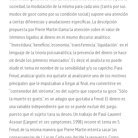
sociedad, la modulación de la misma para cada uno (tanto por sus
modos de goce como por su condición social) supone una atención
a ciertas diferencias y anudaciones específicas. La descripción
propuesta por Pierre Martin llama la atención sobre el valor de
términos ligados al dinero en el mismo discurso analítico:
“‘Investidura’, ‘beneficio’, ‘economía’, ‘transferencia’, ‘liquidación’: en el
lenguaje de la teoría psicoanalítica, la presencia del dinero se hace
oír desde los primeros enunciados”. Es decir, el analista no puede
eludir el tema en nombre de su sensibilidad y/o su capricho. Para
Freud, analizar gratis era quitarle al analizante uno de los motivos
principales que le impulsaban a llegar al final, era convertirse en
“contenedor del síntoma”, no del sujeto que soporta su goce. “Sólo
la muerte es gratis”, es un adagio que gustaba a Freud. El dinero es
una variable independiente que no se puede excluir del juego,
puesto que el sujeto tasa su deseo. Un trabajo de Paul-Laurent
Assoun (L’argent et ses symptomes, 1998) recorre el tema en S.
Freud, de la misma manera que Pierre Martin intenta sacar las
consecuencias de J. Lacan. Cada uno decide la respuesta. Como