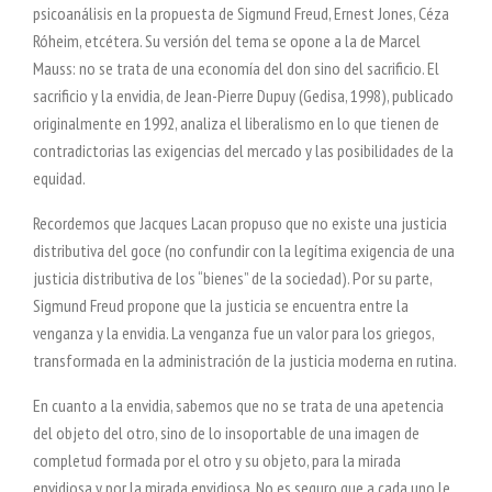
psicoanálisis en la propuesta de Sigmund Freud, Ernest Jones, Céza
Róheim, etcétera. Su versión del tema se opone a la de Marcel
Mauss: no se trata de una economía del don sino del sacrificio. El
sacrificio y la envidia, de Jean-Pierre Dupuy (Gedisa, 1998), publicado
originalmente en 1992, analiza el liberalismo en lo que tienen de
contradictorias las exigencias del mercado y las posibilidades de la
equidad.
Recordemos que Jacques Lacan propuso que no existe una justicia
distributiva del goce (no confundir con la legítima exigencia de una
justicia distributiva de los “bienes” de la sociedad). Por su parte,
Sigmund Freud propone que la justicia se encuentra entre la
venganza y la envidia. La venganza fue un valor para los griegos,
transformada en la administración de la justicia moderna en rutina.
En cuanto a la envidia, sabemos que no se trata de una apetencia
del objeto del otro, sino de lo insoportable de una imagen de
completud formada por el otro y su objeto, para la mirada
envidiosa y por la mirada envidiosa. No es seguro que a cada uno le