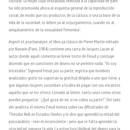
cultural: la mujer, cuya sexualidad, reducida a la capacidad de parir,
ha sido promovida ahora al esquema general de la reproducción
social, de modo que los productos de la cultura, o sea la base de la
vida de la sociedad, se deben ya al sojuzgamiento, cuando no al
aniquilamiento, de la sexualidad femenina”.
Argent et psychanalyse, el libro ya clásico de Pierre Martin editado
por Navarin (París, 1984) contiene una carta de Jacques Lacan al
autor, donde aquél comenta un breve texto de Freud y concluye
diciendo que en cuestiones de dinero no se permite nada: “Yo soy
intratable”. Sigmund Freud, por su parte, registra que hombres
analizados gratis no soportan la gratitud dirigida a uno que tiene, y
que algunas mujeres sucumben a la idea de pagar con sus encantos
aquello que se les ofrece. Llevado al límite, tanto unos como otras
pueden preguntar: “¿Qué goza de mí, si no cobra su parte?”. Del lado
del analista, el mismo Freud ironiza sobre las dificultades de
Theodor Reik en Estados Unidos y le dice que aprendió la mitad del
psicoanálisis –leer el inconsciente– pero que le falta aprender la
otra mitad: ganarse la vida. La estructura libidinal del dinero para la