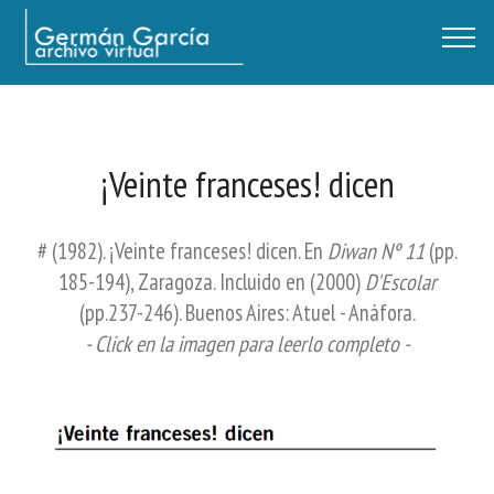
Germán García - Archivo Virtual / Centro Descartes, Buenos Aires
¡Veinte franceses! dicen
# (1982). ¡Veinte franceses! dicen. En
Diwan Nº 11
(pp.
185-194), Zaragoza. Incluido en (2000)
D'Escolar
(pp.237-246). Buenos Aires: Atuel - Anáfora.
- Click en la imagen para leerlo completo -