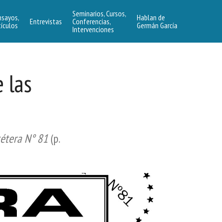
Seminarios, Cursos,
nsayos,
Hablan de
Entrevistas
Conferencias,
tículos
Germán García
Intervenciones
e las
cétera N° 81
(p.