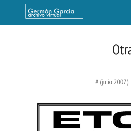
Germán García - Archivo Virtual / Centro Descartes, Buenos Aires
Otra
# (julio 2007).