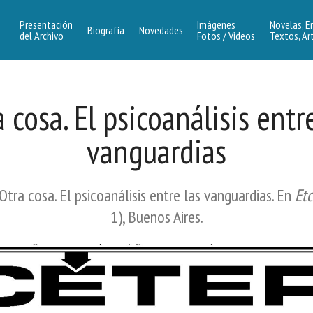
Presentación
Imágenes
Novelas, E
Biografía
Novedades
del Archivo
Fotos / Videos
Textos, Ar
 cosa. El psicoanálisis entr
vanguardias
 Otra cosa. El psicoanálisis entre las vanguardias. En
Et
1), Buenos Aires.