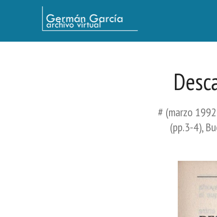
Germán García - Archivo Virtual / Centro Descartes, Buenos Aires
Desca
# (marzo 1992)
(pp.3-4), B