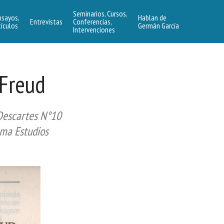
Seminarios, Cursos,
nsayos,
Hablan de
Entrevistas
Conferencias,
tículos
Germán García
Intervenciones
 Freud
Descartes N°10
ma Estudios