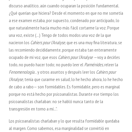
discurso analítico, aún cuando ocuparan la posición fundamental.
¿Qué querían que hiciera? Desde el momento en que no me sometía
a ese examen estaba, por supuesto, condenado por anticipado, lo
que naturalmente hacía mucho más fácil cortarme la voz. Porque
una voz, existe (...) Tengo de todos modos una voz de la que
nacieron los
Cahiers pour l’Analyse
, que es una muy fina literatura, se
las recomiendo decididamente, porque estaba tan enteramente
ocupado de mi voz, que esos
Cahiers pour l’Analyse
—voy a decirles
todo, no puedo hacer todo; no puedo leer el
Parménides
, releer la
Fenomenología
... y otros asuntos y después leer los
Cahiers pour
l’Analyse
, tenía que curarme en salud, lo he hecho ahora, lo he hecho
de cabo a rabo— son formidables. Es formidable, pero es marginal
porque no está hecho por psicoanalistas. Durante ese tiempo los
psicoanalistas charlaban: no se habló nunca tanto de la
transgresión en torno a mí...”.
Los psicoanalistas charlaban y lo que resulta formidable quedaba
al margen. Como sabemos, esa marginalidad se convirtió en