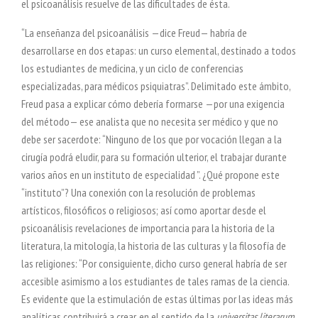
el psicoanálisis resuelve de las dificultades de ésta.
“La enseñanza del psicoanálisis —dice Freud— habría de
desarrollarse en dos etapas: un curso elemental, destinado a todos
los estudiantes de medicina, y un ciclo de conferencias
especializadas, para médicos psiquiatras”. Delimitado este ámbito,
Freud pasa a explicar cómo debería formarse
—por una exigencia
del método— ese analista que no necesita ser médico y que no
debe ser sacerdote: “Ninguno de los que por vocación llegan a la
cirugía podrá eludir, para su formación ulterior, el trabajar durante
varios años en un instituto de especialidad ”. ¿Qué propone este
“instituto”? Una conexión con la resolución de problemas
artísticos, filosóficos o religiosos; así como aportar desde el
psicoanálisis revelaciones de importancia para la historia de la
literatura, la mitología, la historia de las culturas y la filosofía de
las religiones: “Por consiguiente, dicho curso general habría de ser
accesible asimismo a los estudiantes de tales ramas de la ciencia.
Es evidente que la estimulación de estas últimas por las ideas más
analíticas contribuirá a crear, en el sentido de la
universitas literarum
,