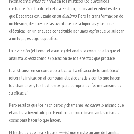
inconsciente
antes de Freud
en los místicos, los platónicos
cristianos, San Pablo, etcétera. Es decir, en los antecedentes de lo
que Descartes estilizaría en su
dualismo
. Pero la transformación de
un Mesmer, después de las aventuras de la hipnosis y las curas
eléctricas, en un analista constituido por unas
reglas
que lo sujetan
a un lugar, es algo específico.
La invención (el tema, el asunto) del analista conduce a lo que el
analista
inventa
como explicación de los efectos que produce.
Levi-Strauss, en su conocido artículo “La eficacia de lo simbólico”
reitera la invitación al comparar el psicoanálisis con lo que hacen
los chamanes y los hechiceros, para comprender “el mecanismo de
su eficacia”.
Pero resulta que los hechiceros y chamanes
no hacen
lo mismo que
el analista inventado por Freud, ni tampoco inventan las mismas
cosas para hacer lo que hacen.
El hecho de que Levi-Strauss
piense
que existe un aire de familia,