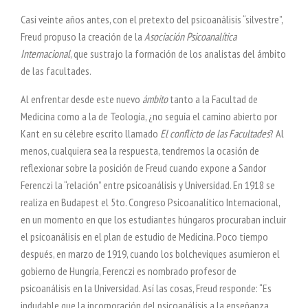
Casi veinte años antes, con el pretexto del psicoanálisis “silvestre”,
Freud propuso la creación de la
Asociación Psicoanalítica
Internacional
, que sustrajo la formación de los analistas del ámbito
de las facultades.
Al enfrentar desde este nuevo
ámbito
tanto a la Facultad de
Medicina como a la de Teología, ¿no seguía el camino abierto por
Kant en su célebre escrito llamado
El conflicto de las Facultades
? Al
menos, cualquiera sea la respuesta, tendremos la ocasión de
reflexionar sobre la posición de Freud cuando expone a Sandor
Ferenczi la “relación” entre psicoanálisis y Universidad. En 1918 se
realiza en Budapest el 5to. Congreso Psicoanalítico Internacional,
en un momento en que los estudiantes húngaros procuraban incluir
el psicoanálisis en el plan de estudio de Medicina. Poco tiempo
después, en marzo de 1919, cuando los bolcheviques asumieron el
gobierno de Hungría, Ferenczi es nombrado profesor de
psicoanálisis en la Universidad. Así las cosas, Freud responde: “Es
indudable que la incorporación del psicoanálisis a la enseñanza