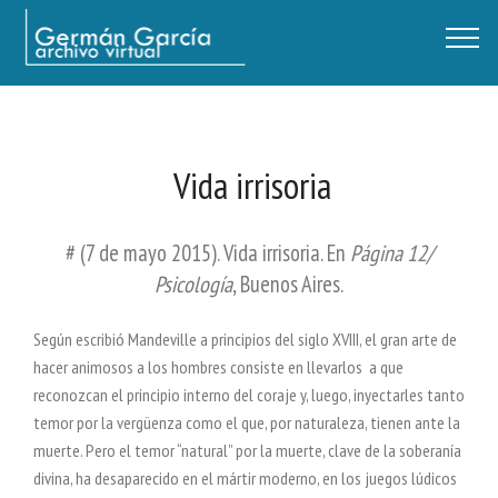
Germán García - Archivo Virtual / Centro Descartes, Buenos Aires
Vida irrisoria
# (7 de mayo 2015). Vida irrisoria. En
Página 12/
Psicología
, Buenos Aires.
Según escribió Mandeville a principios del siglo XVIII, el gran arte de
hacer animosos a los hombres consiste en llevarlos
a que
reconozcan el principio interno del coraje y, luego, inyectarles tanto
temor por la vergüenza como el que, por
naturaleza, tienen ante la
muerte. Pero el temor “natural” por la muerte, clave de la soberanía
divina, ha desaparecido en
el mártir moderno, en los juegos lúdicos