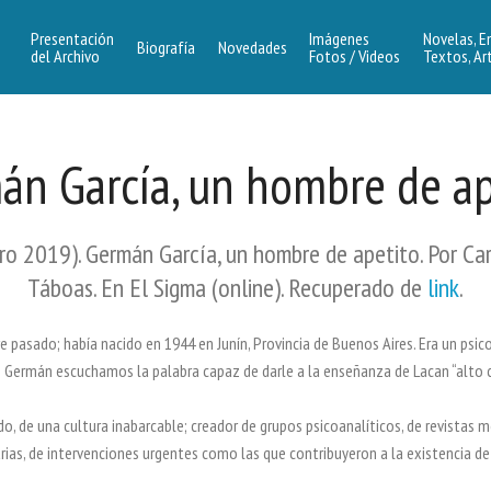
Presentación
Imágenes
Novelas, E
Biografía
Novedades
del Archivo
Fotos / Videos
Textos, Ar
án García, un hombre de ap
ro 2019). Germán García, un hombre de apetito. Por C
Táboas. En El Sigma (online). Recuperado de
link
.
e pasado; había nacido en 1944 en Junín, Provincia de Buenos Aires. Era un psic
Germán escuchamos la palabra capaz de darle a la enseñanza de Lacan “alto c
do, de una cultura inabarcable; creador de grupos psicoanalíticos, de revistas 
rias, de intervenciones urgentes como las que contribuyeron a la existencia de