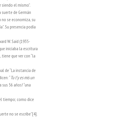
r siendo el mismo”.
la suerte de Germán
án no se economiza, su
a”. Su presencia podía
ward W. Said (1935-
ue iniciaba la escritura
, tiene que ver con “la
nal de “La instancia de
icen: “
Tu t’y es mis un
¡a sus 56 años! “una
del tiempo; como dice
erte no se escribe”[4].