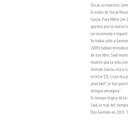
Oscar, su maestro, Ger
El exilio de Oscar Mas
García. Para Miller (e
apetito por lo nuevo l
ser incómoda e inquiet
Yo había oído a Germán 
2003) habían introducid
de ese libro, Said murió
muerte que la vida con
Germán García cita a Sa
la letra”[3]:
t.t.y.e.m.u.p.
peut tard”
, te has pues
antigua amargura”.
El tiempo lógico de la
Said, lo real del tiem
Dijo Germán en 2015: “