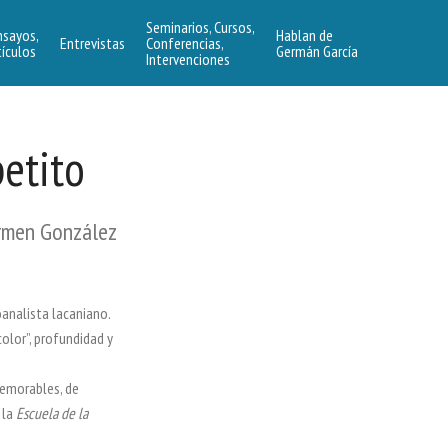
Seminarios, Cursos,
nsayos,
Hablan de
Entrevistas
Conferencias,
tículos
Germán García
Intervenciones
etito
armen González
oanalista lacaniano.
olor”, profundidad y
memorables, de
 la
Escuela de la