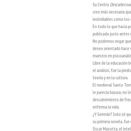
Su Centro
Descartes
nac
creo más necesaria que
inolvidables como los
En todo lo que hacía po
publicada justo antes d
No podemos negar que l
deseo orientado hace v
maestro en psicoanális
Libre de la educación bu
el análisis, fue la pie
teoría y en la cultura.
El medieval Santo Tomá
le parecía basura; no l
descubrimiento de Freu
enferma la vida.
¿Y Germán? Solo sé qu
su primera novela, fue
Oscar Masotta, el inte