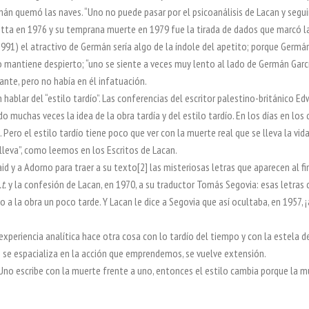
mán quemó las naves. “Uno no puede pasar por el psicoanálisis de Lacan y segui
otta en 1976 y su temprana muerte en 1979 fue la tirada de dados que marcó 
n 1991) el atractivo de Germán sería algo de la índole del apetito; porque Germ
o mantiene despierto; “uno se siente a veces muy lento al lado de Germán Garcí
ante, pero no había en él infatuación.
hablar del “estilo tardío”. Las conferencias del escritor palestino-británico Ed
o muchas veces la idea de la obra tardía y del estilo tardío. En los días en los q
. Pero el estilo tardío tiene poco que ver con la muerte real que se lleva la vida
lleva”, como leemos en los Escritos de Lacan.
id y a Adorno para traer a su texto[2] las misteriosas letras que aparecen al fi
t.
y la confesión de Lacan, en 1970, a su traductor Tomás Segovia: esas letras d
to a la obra un poco tarde. Y Lacan le dice a Segovia que así ocultaba, en 1957, 
 experiencia analítica hace otra cosa con lo tardío del tiempo y con la estela 
po se espacializa en la acción que emprendemos, se vuelve extensión.
Uno escribe con la muerte frente a uno, entonces el estilo cambia porque la mu