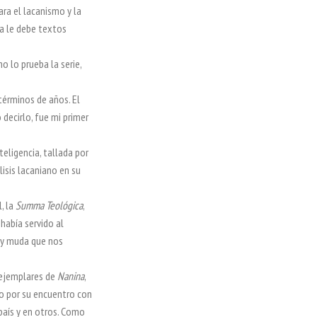
ara el lacanismo y la
ra le debe textos
mo lo prueba la serie,
.
términos de años. El
o decirlo, fue mi primer
nteligencia, tallada por
lisis lacaniano en su
, la
Summa Teológica
,
 había servido al
a y muda que nos
 ejemplares de
Nanina
,
no por su encuentro con
país y en otros. Como