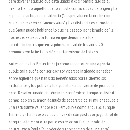
para devanar aquello que está ligado a ese nombre, que es al
mismo tiempo aquello que lo vincula con su ciudad de origen y lo
separa de su lugar de residencia (“despertaba en la noche con
cualquier imagen de Buenos Aires”). Esa distancia es el modo en
que Braun puede hablar de lo que ha pasado, por ejemplo de “la
noche del secreto”, la forma en que denomina a los
acontecimientos que en la primera mitad de los años ’70
prenunciaron la instauración del terrorismo de Estado.
Antes del exilio, Braun trabaja como redactor en una agencia
publicitaria, sueña con ser escritor y parece intrigado por saber
sobre aquellos que han sido beneficiados por la suerte: los
millonarios y los pobres a los que el azar convierte de pronto en
ricos. Desafortunado en términos económicos, tampoco disfruta
demasiado en el amor: después de separarse de su mujer, seduce a
una estudiante valiéndose de Ferdydurke como anzuelo, aunque
termina enterándose de que en vez de conquistador jugó el rol de
conquistado, y por otra parte esa relación fue un modo de
neutralizar a Paula, “el poder de su presencia y de su palabra”.