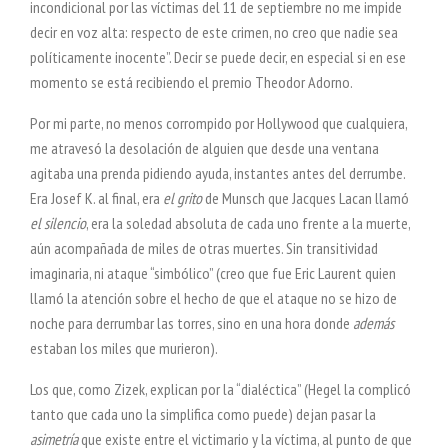
incondicional por las víctimas del 11 de septiembre no me impide
decir en voz alta: respecto de este crimen, no creo que nadie sea
políticamente inocente”. Decir se puede decir, en especial si en ese
momento se está recibiendo el premio Theodor Adorno.
Por mi parte, no menos corrompido por Hollywood que cualquiera,
me atravesó la desolación de alguien que desde una ventana
agitaba una prenda pidiendo ayuda, instantes antes del derrumbe.
Era Josef K. al final, era
el grito
de Munsch que Jacques Lacan llamó
el
silencio
, era la soledad absoluta de cada uno frente a la muerte,
aún acompañada de miles de otras muertes. Sin transitividad
imaginaria, ni ataque “simbólico” (creo que fue Eric Laurent quien
llamó la atención sobre el hecho de que el ataque no se hizo de
noche para derrumbar las torres, sino en una hora donde
además
estaban los miles que murieron).
Los que, como Zizek, explican por la “dialéctica” (Hegel la complicó
tanto que cada uno la simplifica como puede) dejan pasar la
asimetría
que existe entre el victimario y la víctima, al punto de que