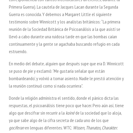
Primera Guerra). La cautela de Jacques Lacan durante la Segunda
Guerra es conocida. Y debemos a Margaret Little el siguiente
testimonio sobre Winnicott y los analistas británicos: “La primera
reunión de la Sociedad Británica de Psicoanálisis a la que asistí se
llevó a cabo durante una ruidosa tarde en que las bombas caían
continuamente y la gente se agachaba buscando refugio en cada
estruendo.
En medio del debate, alguien que después supe que era D. Winnicott
se puso de pie y exclamó: ‘Me gustaría señalar que están
bombardeando’, y volvió a tomar asiento. Nadie le prestó atención y
la reunión continuó como si nada ocurriera”.
Donde la religión administra el sentido, donde el pánico dicta las
respuestas, el psicoanálisis tiene poco que hacer. Pero aún así, tiene
algo que descifrar sin recurrir a la
koiné
de la sociedad que lo aloja,
ya que sabe algo de la cifra secreta de cada uno de los que
gociferan
en lenguas diferentes. WTC:
Wissen, Thanatos, Charakter
.