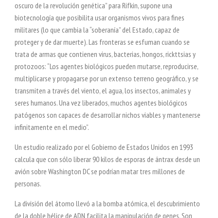
oscuro de la revolución genética” para Rifkin, supone una
biotecnología que posibilita usar organismos vivos para fines
militares (lo que cambia la “soberanía” del Estado, capaz de
proteger y de dar muerte). Las fronteras se esfuman cuando se
trata de armas que contienen virus, bacterias, hongos, rickttsias y
protozoos: “Los agentes biológicos pueden mutarse, reproducirse,
multiplicarse y propagarse por un extenso terreno geográfico, y se
transmiten a través del viento, el agua, los insectos, animales y
seres humanos. Una vez liberados, muchos agentes biológicos
patógenos son capaces de desarrollar nichos viables y mantenerse
infinitamente en el medio”.
Un estudio realizado por el Gobierno de Estados Unidos en 1993
calcula que con sólo liberar 90 kilos de esporas de ántrax desde un
avión sobre Washington DC se podrían matar tres millones de
personas.
La división del átomo llevó a la bomba atómica, el descubrimiento
de la doble hélice de ADN facilita la manipulación de genes. Son