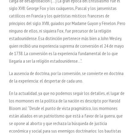
carga de desaprobación (…) La gran época del Entusiasmo fue el
siglo XVII: George Fox y los cuáqueros, Pascal y los jansenistas
católicos en Francia y los quietistas místicos franceses de
principios del siglo XVIII, guiados por Madame Guyon y Fénelon. Pero
ninguno de ellos, ni siquiera Fox, fue precursor de la religión
estadounidense. Esa distinción pertenece más bien a John Wesley,
quien recibió una experiencia suprema de conversión el 24 de mayo
de 1738. La conversión es la experiencia fundamental de lo que
llegaría a ser la religión estadounidense…”.
La ausencia de doctrina, por la conversión, se convierte en doctrina
de la experiencia: el despertar de cada uno.
En la actualidad, ya que no podemos seguir los detalles, el lugar de
los mormones en la política de la nación es descripto por Harold
Bloom así: “Desde el punto de vista pragmático, los mormones
están aliados en un patriotismo que está a favor de la guerra, que
se opone al aborto y que rechaza la búsqueda de justicia
económica y social para sus enemigos doctrinarios: los bautistas