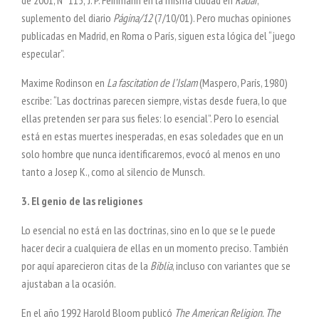
de 2001, Nº 115; J. P. Feinmann en la misma ciudad en
Radar
,
suplemento del diario
Página/12
(7/10/01). Pero muchas opiniones
publicadas en Madrid, en Roma o París, siguen esta lógica del “juego
especular”.
Maxime Rodinson en
La fascitation de l’Islam
(Maspero, París, 1980)
escribe: “Las doctrinas parecen siempre, vistas desde fuera, lo que
ellas pretenden ser para sus fieles: lo esencial”. Pero lo esencial
está en estas muertes inesperadas, en esas soledades que en un
solo hombre que nunca identificaremos, evocó al menos en uno
tanto a Josep K., como al silencio de Munsch.
3. El genio de las religiones
Lo esencial no está en las doctrinas, sino en lo que se le puede
hacer decir a cualquiera de ellas en un momento preciso. También
por aquí aparecieron citas de la
Biblia
, incluso con variantes que se
ajustaban a la ocasión.
En el año 1992 Harold Bloom publicó
The American Religion. The