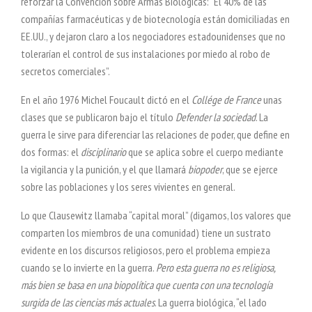
reforzar la Convención sobre Armas Biológicas: “El 40% de las
compañías farmacéuticas y de biotecnología están domiciliadas en
EE.UU., y dejaron claro a los negociadores estadounidenses que no
tolerarían el control de sus instalaciones por miedo al robo de
secretos comerciales”.
En el año 1976 Michel Foucault dictó en el
Collége de France
unas
clases que se publicaron bajo el título
Defender la sociedad
. La
guerra le sirve para diferenciar las relaciones de poder, que define en
dos formas: el
disciplinario
que se aplica sobre el cuerpo mediante
la vigilancia y la punición, y el que llamará
biopoder
, que se ejerce
sobre las poblaciones y los seres vivientes en general.
Lo que Clausewitz llamaba “capital moral” (digamos, los valores que
comparten los miembros de una comunidad) tiene un sustrato
evidente en los discursos religiosos, pero el problema empieza
cuando se lo invierte en la guerra.
Pero esta guerra no es religiosa,
más bien se basa en una biopolítica que cuenta con una tecnología
surgida de las ciencias más actuales
. La guerra biológica, “el lado