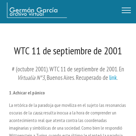
Germán García - Archivo Virtual / Centro Descartes, Buenos Aires
WTC 11 de septiembre de 2001
# (octubre 2001). WTC 11 de septiembre de 2001. En
Virtualia N°3
, Buenos Aires. Recuperado de
link
.
1. Achicar el pánico
La retórica de la paradoja que moviliza en el sujeto las resonancias
oscuras de la
causa
, resulta inocua a la hora de comprender un
acontecimiento real que atenta contra las coordenadas
imaginarias y simbólicas de una sociedad. Como bien le respondió
Wittgenstein a Turing, cuando este último le planteó la paradoja