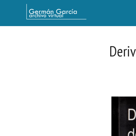
Germán García - Archivo Virtual / Centro Descartes, Buenos Aires
Deriv