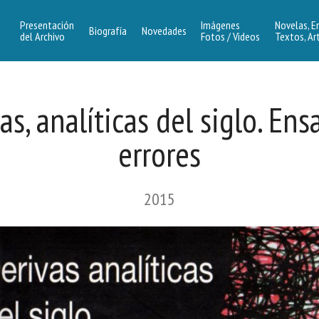
Presentación
Imágenes
Novelas, E
Biografía
Novedades
del Archivo
Fotos / Videos
Textos, Ar
as, analíticas del siglo. Ens
errores
2015